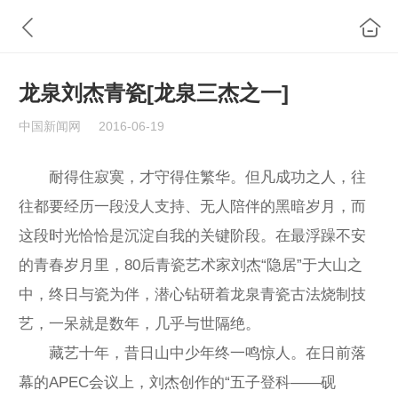
龙泉刘杰青瓷[龙泉三杰之一]
中国新闻网
2016-06-19
耐得住寂寞，才守得住繁华。但凡成功之人，往
往都要经历一段没人支持、无人陪伴的黑暗岁月，而
这段时光恰恰是沉淀自我的关键阶段。在最浮躁不安
的青春岁月里，80后青瓷艺术家刘杰“隐居”于大山之
中，终日与瓷为伴，潜心钻研着龙泉青瓷古法烧制技
艺，一呆就是数年，几乎与世隔绝。
藏艺十年，昔日山中少年终一鸣惊人。在日前落
幕的APEC会议上，刘杰创作的“五子登科——砚