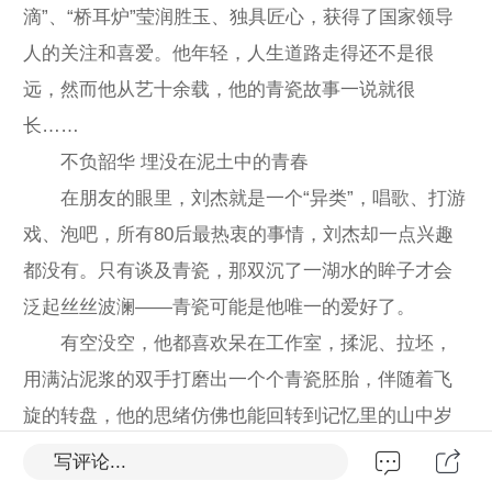
滴”、“桥耳炉”莹润胜玉、独具匠心，获得了国家领导
人的关注和喜爱。他年轻，人生道路走得还不是很
远，然而他从艺十余载，他的青瓷故事一说就很
长……
不负韶华 埋没在泥土中的青春
在朋友的眼里，刘杰就是一个“异类”，唱歌、打游
戏、泡吧，所有80后最热衷的事情，刘杰却一点兴趣
都没有。只有谈及青瓷，那双沉了一湖水的眸子才会
泛起丝丝波澜——青瓷可能是他唯一的爱好了。
有空没空，他都喜欢呆在工作室，揉泥、拉坯，
用满沾泥浆的双手打磨出一个个青瓷胚胎，伴随着飞
旋的转盘，他的思绪仿佛也能回转到记忆里的山中岁
月……
写评论...
刘杰出生于1985年，念书的时候就喜欢动手做一